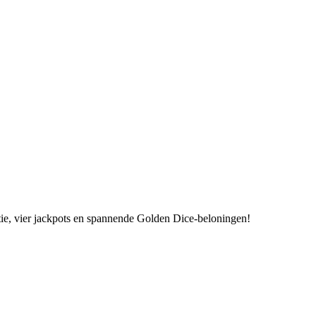
ie, vier jackpots en spannende Golden Dice-beloningen!