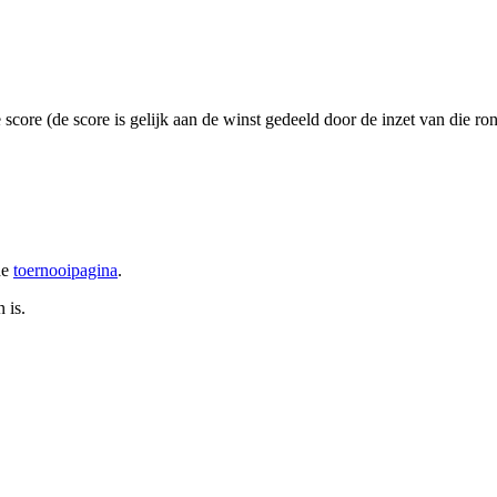
 score (de score is gelijk aan de winst gedeeld door de inzet van die ro
de
toernooipagina
.
 is.