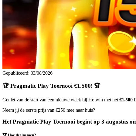
Gepubliceerd
:
03/08/2026
🏆 Pragmatic Play Toernooi €1.500! 🏆
Geniet van de start van een nieuwe week bij Hotwin met het
€1.500 
Neem jij de eerste prijs van €250 mee naar huis?
Het Pragmatic Play Toernooi begint op 3 augustus om
🏆 Hoe deelnemen?