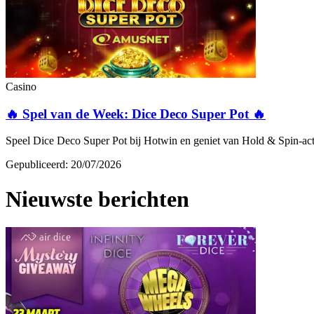
Casino
🔥 Spel van de Week: Dice Deco Super Pot 🔥
Speel Dice Deco Super Pot bij Hotwin en geniet van Hold & Spin-act
Gepubliceerd
:
20/07/2026
Nieuwste berichten