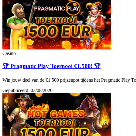
Casino
🏆 Pragmatic Play Toernooi €1.500! 🏆
Win jouw deel van de €1.500 prijzenpot tijdens het Pragmatic Play T
Gepubliceerd
:
03/08/2026