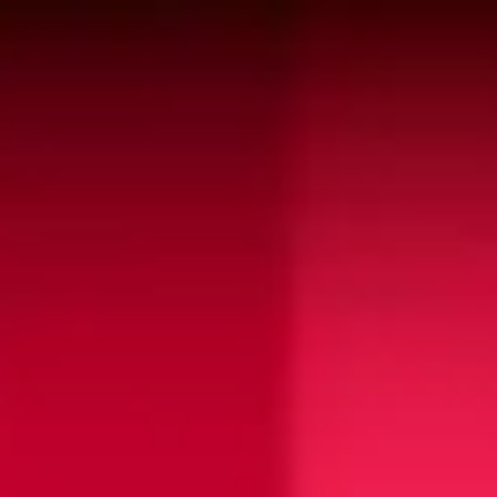
HOME
PROMO
LIVE CASINO
VIRTUELE SPORTEN
Log in
Registreer
NL
Home
Promo
Live