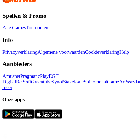
Spellen & Promo
Alle Games
Toernooien
Info
Privacyverklaring
Algemene voorwaarden
Cookieverklaring
Help
Aanbieders
Amusnet
PragmaticPlay
EGT
Digital
BetSoft
Greentube
Synot
Stakelogic
Spinomenal
GameArt
Wazda
meer
Onze apps