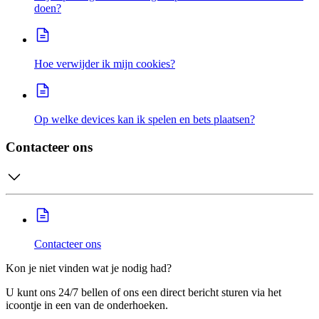
doen?
Hoe verwijder ik mijn cookies?
Op welke devices kan ik spelen en bets plaatsen?
Contacteer ons
Contacteer ons
Kon je niet vinden wat je nodig had?
U kunt ons 24/7 bellen of ons een direct bericht sturen via het
icoontje in een van de onderhoeken.