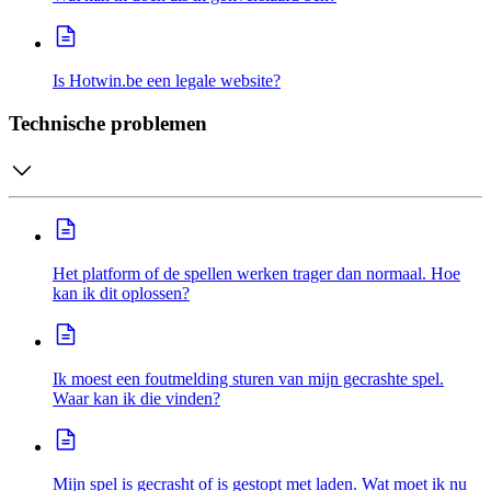
Is Hotwin.be een legale website?
Technische problemen
Het platform of de spellen werken trager dan normaal. Hoe
kan ik dit oplossen?
Ik moest een foutmelding sturen van mijn gecrashte spel.
Waar kan ik die vinden?
Mijn spel is gecrasht of is gestopt met laden. Wat moet ik nu