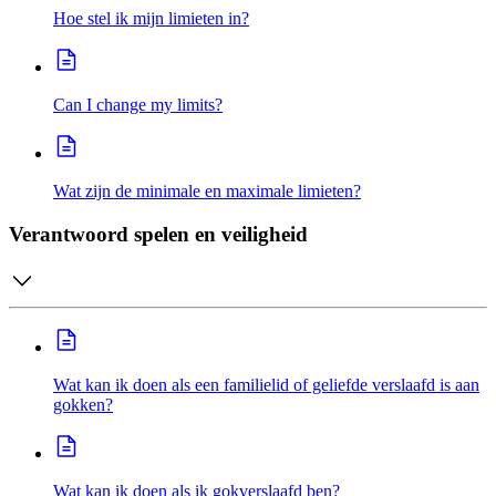
Hoe stel ik mijn limieten in?
Can I change my limits?
Wat zijn de minimale en maximale limieten?
Verantwoord spelen en veiligheid
Wat kan ik doen als een familielid of geliefde verslaafd is aan
gokken?
Wat kan ik doen als ik gokverslaafd ben?