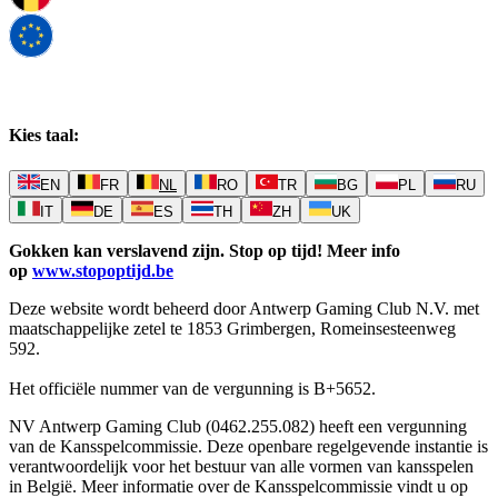
Kies taal
:
EN
FR
NL
RO
TR
BG
PL
RU
IT
DE
ES
TH
ZH
UK
Gokken kan verslavend zijn. Stop op tijd! Meer info
op
www.stopoptijd.be
Deze website wordt beheerd door Antwerp Gaming Club N.V. met
maatschappelijke zetel te 1853 Grimbergen, Romeinsesteenweg
592.
Het officiële nummer van de vergunning is B+5652.
NV Antwerp Gaming Club (0462.255.082) heeft een vergunning
van de Kansspelcommissie. Deze openbare regelgevende instantie is
verantwoordelijk voor het bestuur van alle vormen van kansspelen
in België. Meer informatie over de Kansspelcommissie vindt u op