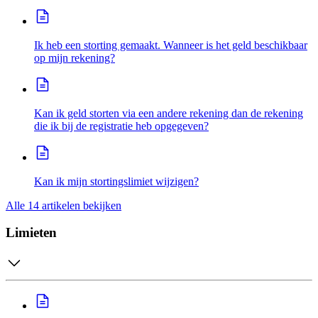
Ik heb een storting gemaakt. Wanneer is het geld beschikbaar
op mijn rekening?
Kan ik geld storten via een andere rekening dan de rekening
die ik bij de registratie heb opgegeven?
Kan ik mijn stortingslimiet wijzigen?
Alle 14 artikelen bekijken
Limieten