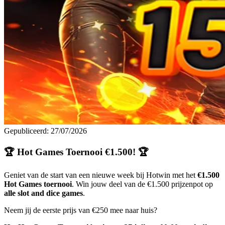
Gepubliceerd
:
27/07/2026
🏆 Hot Games Toernooi €1.500! 🏆
Geniet van de start van een nieuwe week bij Hotwin met het
€1.500
Hot Games toernooi
. Win jouw deel van de €1.500 prijzenpot op
alle slot and dice games
.
Neem jij de eerste prijs van €250 mee naar huis?