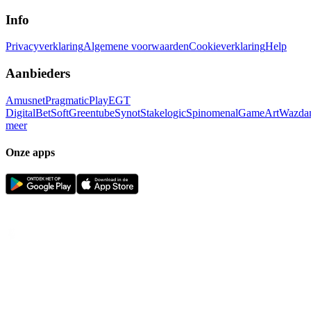
Info
Privacyverklaring
Algemene voorwaarden
Cookieverklaring
Help
Aanbieders
Amusnet
PragmaticPlay
EGT
Digital
BetSoft
Greentube
Synot
Stakelogic
Spinomenal
GameArt
Wazda
meer
Onze apps