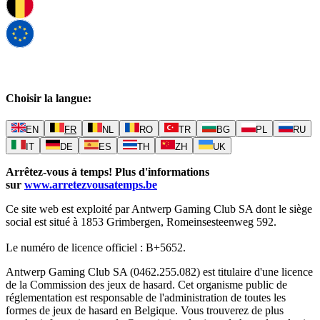
Choisir la langue
:
EN
FR
NL
RO
TR
BG
PL
RU
IT
DE
ES
TH
ZH
UK
Arrêtez-vous à temps! Plus d'informations
sur
www.arretezvousatemps.be
Ce site web est exploité par Antwerp Gaming Club SA dont le siège
social est situé à 1853 Grimbergen, Romeinsesteenweg 592.
Le numéro de licence officiel : B+5652.
Antwerp Gaming Club SA (0462.255.082) est titulaire d'une licence
de la Commission des jeux de hasard. Cet organisme public de
réglementation est responsable de l'administration de toutes les
formes de jeux de hasard en Belgique. Vous trouverez de plus