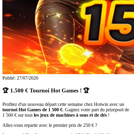
Publié
:
27/07/2026
🏆 1.500 € Tournoi Hot Games ! 🏆
Profitez d'un nouveau départ cette semaine chez Hotwin avec un
tournoi Hot Games de 1 500 €
. Gagnez votre part du prizepool de
1 500 € sur tous
les jeux de machines à sous et de dés
!
Allez-vous repartir avec le premier prix de 250 € ?