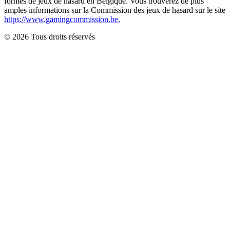
formes de jeux de hasard en Belgique. Vous trouverez de plus
amples informations sur la Commission des jeux de hasard sur le site
https://www.gamingcommission.be.
©
2026
Tous droits réservés