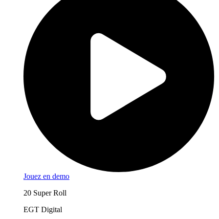
Jouez en demo
20 Super Roll
EGT Digital