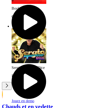
8
Book of Ra Dice
Greentube
Jouez en demo
9
Sergio Superstar Dice
RedPanda
Jouez en demo
Chauds et en vedette