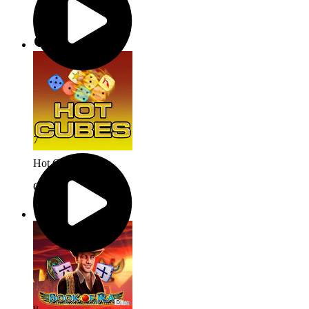
PragmaticPlay
Jouez en demo
7
Hot Cubes
Greentube
Jouez en demo