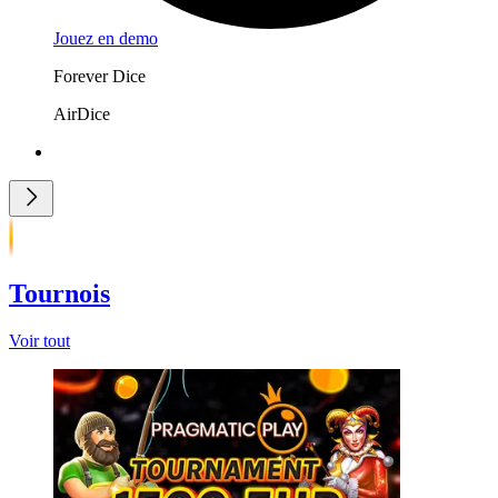
Jouez en demo
Forever Dice
AirDice
Tournois
Voir tout