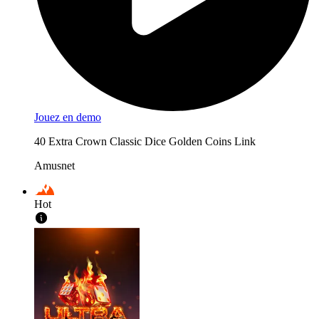
Jouez en demo
40 Extra Crown Classic Dice Golden Coins Link
Amusnet
Hot