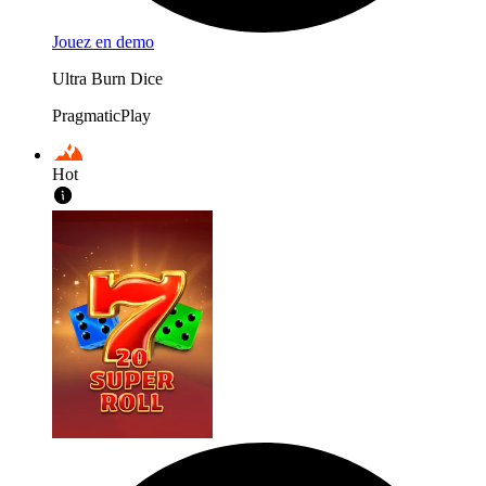
Jouez en demo
Ultra Burn Dice
PragmaticPlay
Hot