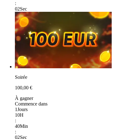
:
0
2
Sec
Soirée
100,00 €
À gagner
Commence dans
1
Jours
1
0
H
:
4
0
Min
:
0
2
Sec