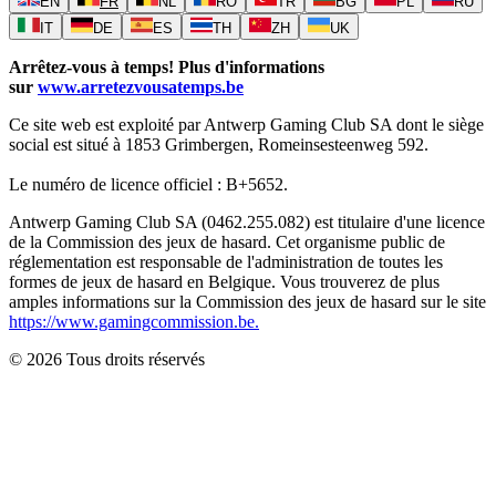
EN
FR
NL
RO
TR
BG
PL
RU
IT
DE
ES
TH
ZH
UK
Arrêtez-vous à temps! Plus d'informations
sur
www.arretezvousatemps.be
Ce site web est exploité par Antwerp Gaming Club SA dont le siège
social est situé à 1853 Grimbergen, Romeinsesteenweg 592.
Le numéro de licence officiel : B+5652.
Antwerp Gaming Club SA (0462.255.082) est titulaire d'une licence
de la Commission des jeux de hasard. Cet organisme public de
réglementation est responsable de l'administration de toutes les
formes de jeux de hasard en Belgique. Vous trouverez de plus
amples informations sur la Commission des jeux de hasard sur le site
https://www.gamingcommission.be.
©
2026
Tous droits réservés