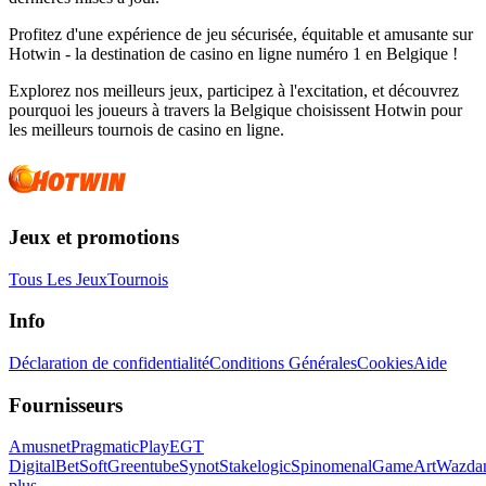
Profitez d'une expérience de jeu sécurisée, équitable et amusante sur
Hotwin - la destination de casino en ligne numéro 1 en Belgique !
Explorez nos meilleurs jeux, participez à l'excitation, et découvrez
pourquoi les joueurs à travers la Belgique choisissent Hotwin pour
les meilleurs tournois de casino en ligne.
Jeux et promotions
Tous Les Jeux
Tournois
Info
Déclaration de confidentialité
Conditions Générales
Cookies
Aide
Fournisseurs
Amusnet
PragmaticPlay
EGT
Digital
BetSoft
Greentube
Synot
Stakelogic
Spinomenal
GameArt
Wazda
plus