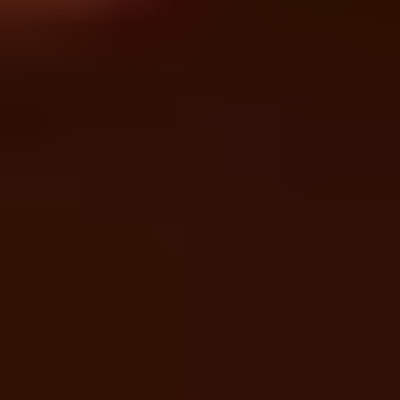
Galaxys
Game Art
Gaming 1
Greentube/Novomatic
Kiron
Pragmatic Play
Red Tiger
Red Panda
Spinomenal
Stakelogic
Synot
Zeus Play
Explorons ensemble les types de jeux que vous trouverez chez