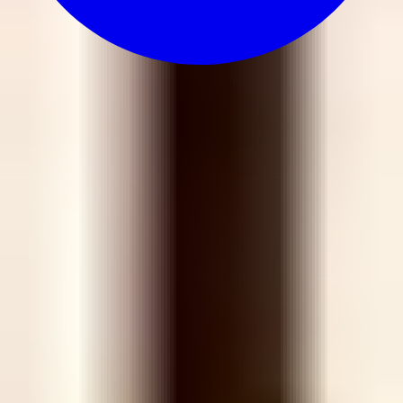
Fournisseurs de jeux de casino
Hotwin : votre guide des
meilleurs jeux et éditeurs de
logiciels de casino
Bienvenue chez Hotwin, le premier casino en ligne de Belgique,
offrant une large gamme de jeux passionnants des meilleurs éditeurs
de logiciels de l'industrie. Chez Hotwin, nous visons à offrir la
meilleure expérience de jeu en collaborant avec des développeurs de
jeux de classe mondiale connus pour leur innovation, leur qualité et
leur valeur de divertissement. Que vous soyez fan de
jeux de dés
,
dice slots
, de roulette, de blackjack ou de jeux de casino en direct,
notre plateforme a quelque chose pour chaque joueur. Ici, nous
allons examiner de plus près les principaux fournisseurs de jeux