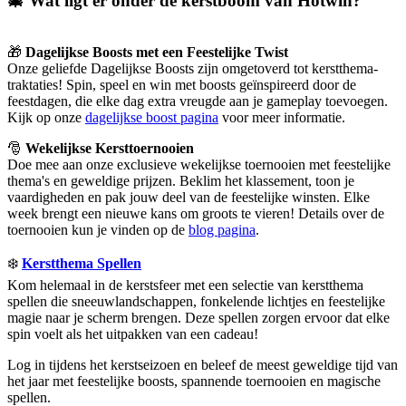
🎄 Wat ligt er onder de kerstboom van Hotwin?
🎁
Dagelijkse Boosts met een Feestelijke Twist
Onze geliefde Dagelijkse Boosts zijn omgetoverd tot kerstthema-
traktaties! Spin, speel en win met boosts geïnspireerd door de
feestdagen, die elke dag extra vreugde aan je gameplay toevoegen.
Kijk op onze
dagelijkse boost pagina
voor meer informatie.
🎅
Wekelijkse Kersttoernooien
Doe mee aan onze exclusieve wekelijkse toernooien met feestelijke
thema's en geweldige prijzen. Beklim het klassement, toon je
vaardigheden en pak jouw deel van de feestelijke winsten. Elke
week brengt een nieuwe kans om groots te vieren! Details over de
toernooien kun je vinden op de
blog pagina
.
❄️
Kerstthema Spellen
Kom helemaal in de kerstsfeer met een selectie van kerstthema
spellen die sneeuwlandschappen, fonkelende lichtjes en feestelijke
magie naar je scherm brengen. Deze spellen zorgen ervoor dat elke
spin voelt als het uitpakken van een cadeau!
Log in tijdens het kerstseizoen en beleef de meest geweldige tijd van
het jaar met feestelijke boosts, spannende toernooien en magische
spellen.