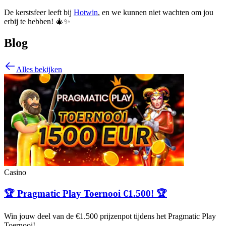
De kerstsfeer leeft bij
Hotwin
, en we kunnen niet wachten om jou
erbij te hebben! 🎄✨
Blog
Alles bekijken
Casino
🏆 Pragmatic Play Toernooi €1.500! 🏆
Win jouw deel van de €1.500 prijzenpot tijdens het Pragmatic Play
Toernooi!