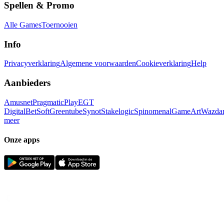
Spellen & Promo
Alle Games
Toernooien
Info
Privacyverklaring
Algemene voorwaarden
Cookieverklaring
Help
Aanbieders
Amusnet
PragmaticPlay
EGT
Digital
BetSoft
Greentube
Synot
Stakelogic
Spinomenal
GameArt
Wazda
meer
Onze apps