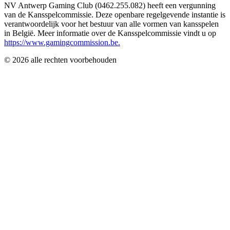
NV Antwerp Gaming Club (0462.255.082) heeft een vergunning
van de Kansspelcommissie. Deze openbare regelgevende instantie is
verantwoordelijk voor het bestuur van alle vormen van kansspelen
in België. Meer informatie over de Kansspelcommissie vindt u op
https://www.gamingcommission.be.
©
2026
alle rechten voorbehouden