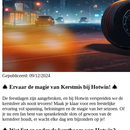
Gepubliceerd
:
09/12/2024
🎄 Ervaar de magie van Kerstmis bij Hotwin! 🎄
De feestdagen zijn aangebroken, en bij Hotwin verspreiden we de
kerstsfeer als nooit tevoren! Maak je klaar voor een feestelijke
ervaring vol spanning, beloningen en de magie van het seizoen. Of
je nu een fan bent van sprankelende slots of gewoon van de
kerstsfeer houdt, er wacht elke dag iets bijzonders op je!