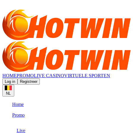
HOME
PROMO
LIVE CASINO
VIRTUELE SPORTEN
Log in
Registreer
NL
Home
Promo
Live