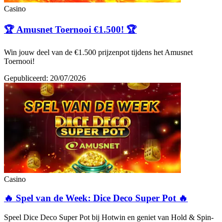
Casino
🏆 Amusnet Toernooi €1.500! 🏆
Win jouw deel van de €1.500 prijzenpot tijdens het Amusnet
Toernooi!
Gepubliceerd
:
20/07/2026
Casino
🔥 Spel van de Week: Dice Deco Super Pot 🔥
Speel Dice Deco Super Pot bij Hotwin en geniet van Hold & Spin-