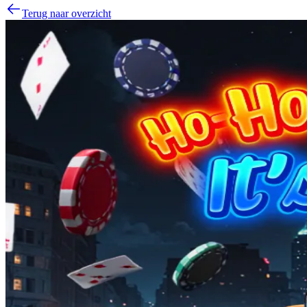
Terug naar overzicht