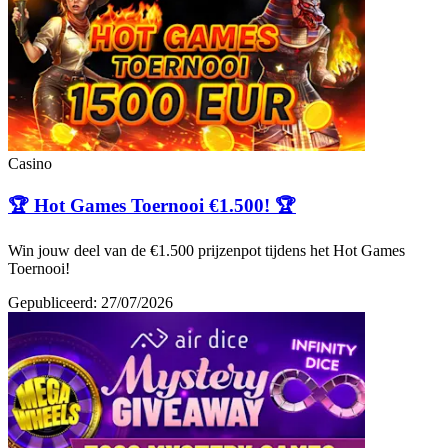
Casino
🏆 Hot Games Toernooi €1.500! 🏆
Win jouw deel van de €1.500 prijzenpot tijdens het Hot Games
Toernooi!
Gepubliceerd
:
27/07/2026