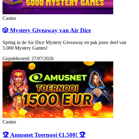
Casino
🎲 Mystery Giveaway van Air Dice
Spring in de Air Dice Mystery Giveaway en pak jouw deel van
5.000 Mystery Games!
Gepubliceerd
:
27/07/2026
Casino
🏆 Amusnet Toernooi €1.500! 🏆