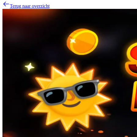
Terug naar overzicht