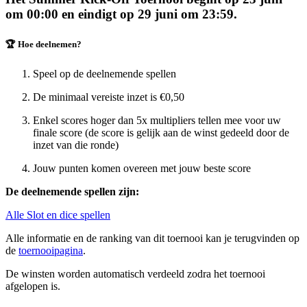
om 00:00 en eindigt op 29 juni om 23:59.
🏆 Hoe deelnemen?
Speel op de deelnemende spellen
De minimaal vereiste inzet is €0,50
Enkel scores hoger dan 5x multipliers tellen mee voor uw
finale score (de score is gelijk aan de winst gedeeld door de
inzet van die ronde)
Jouw punten komen overeen met jouw beste score
De deelnemende spellen zijn:
Alle Slot en dice spellen
Alle informatie en de ranking van dit toernooi kan je terugvinden op
de
toernooipagina
.
De winsten worden automatisch verdeeld zodra het toernooi
afgelopen is.