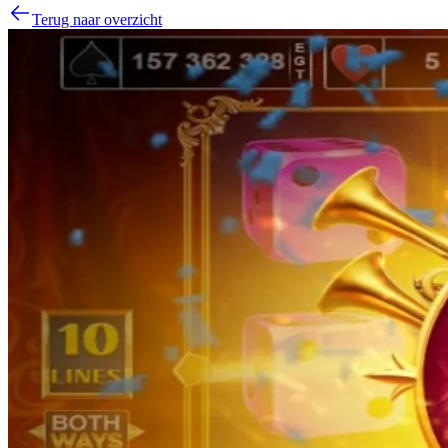
Terug naar overzicht