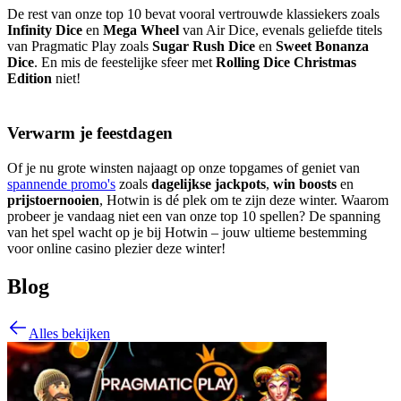
De rest van onze top 10 bevat vooral vertrouwde klassiekers zoals
Infinity Dice
en
Mega Wheel
van Air Dice, evenals geliefde titels
van Pragmatic Play zoals
Sugar Rush Dice
en
Sweet Bonanza
Dice
. En mis de feestelijke sfeer met
Rolling Dice Christmas
Edition
niet!
Verwarm je feestdagen
Of je nu grote winsten najaagt op onze topgames of geniet van
spannende promo's
zoals
dagelijkse jackpots
,
win boosts
en
prijstoernooien
, Hotwin is dé plek om te zijn deze winter. Waarom
probeer je vandaag niet een van onze top 10 spellen? De spanning
van het spel wacht op je bij Hotwin – jouw ultieme bestemming
voor online casino plezier deze winter!
Blog
Alles bekijken