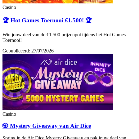
Casino
🏆 Hot Games Toernooi €1.500! 🏆
Win jouw deel van de €1.500 prijzenpot tijdens het Hot Games
Toernooi!
Gepubliceerd
:
27/07/2026
Casino
🎲 Mystery Giveaway van Air Dice
Spring in de Air Dice Mystery Giveaway en pak jouw deel van