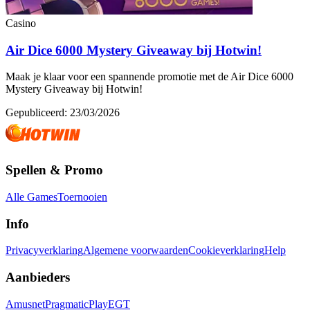
Casino
Air Dice 6000 Mystery Giveaway bij Hotwin!
Maak je klaar voor een spannende promotie met de Air Dice 6000
Mystery Giveaway bij Hotwin!
Gepubliceerd
:
23/03/2026
Spellen & Promo
Alle Games
Toernooien
Info
Privacyverklaring
Algemene voorwaarden
Cookieverklaring
Help
Aanbieders
Amusnet
PragmaticPlay
EGT