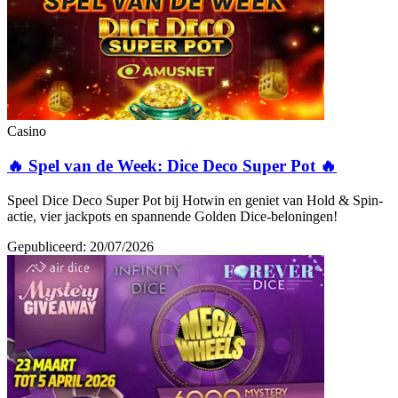
Casino
🔥 Spel van de Week: Dice Deco Super Pot 🔥
Speel Dice Deco Super Pot bij Hotwin en geniet van Hold & Spin-
actie, vier jackpots en spannende Golden Dice-beloningen!
Gepubliceerd
:
20/07/2026