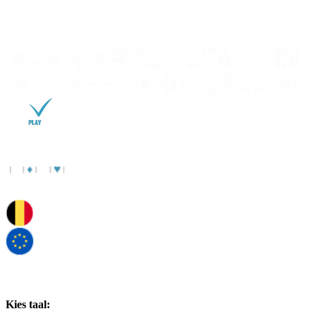
Kies taal
: