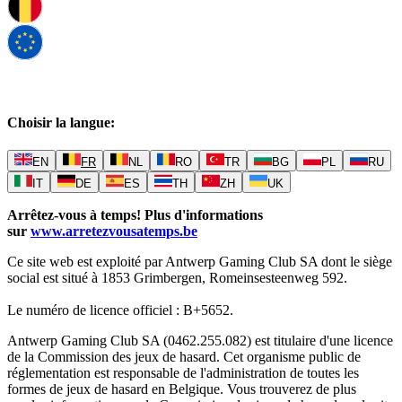
Choisir la langue
:
EN
FR
NL
RO
TR
BG
PL
RU
IT
DE
ES
TH
ZH
UK
Arrêtez-vous à temps! Plus d'informations
sur
www.arretezvousatemps.be
Ce site web est exploité par Antwerp Gaming Club SA dont le siège
social est situé à 1853 Grimbergen, Romeinsesteenweg 592.
Le numéro de licence officiel : B+5652.
Antwerp Gaming Club SA (0462.255.082) est titulaire d'une licence
de la Commission des jeux de hasard. Cet organisme public de
réglementation est responsable de l'administration de toutes les
formes de jeux de hasard en Belgique. Vous trouverez de plus