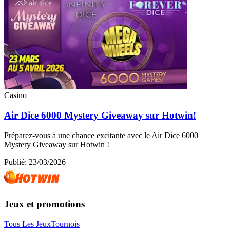
Casino
Air Dice 6000 Mystery Giveaway sur Hotwin!
Préparez-vous à une chance excitante avec le Air Dice 6000
Mystery Giveaway sur Hotwin !
Publié
:
23/03/2026
Jeux et promotions
Tous Les Jeux
Tournois