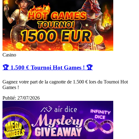
Casino
🏆 1.500 € Tournoi Hot Games ! 🏆
Gagnez votre part de la cagnotte de 1.500 € lors du Tournoi Hot
Games !
Publié
:
27/07/2026