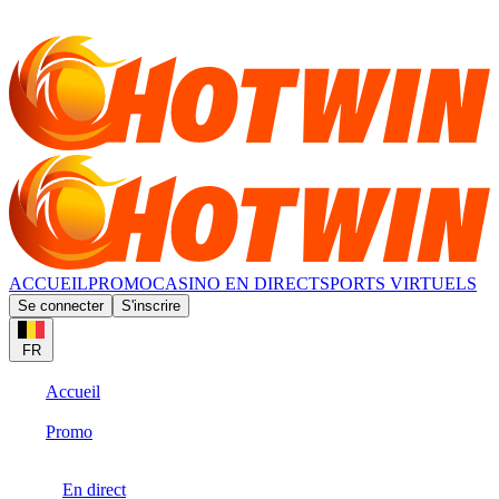
ACCUEIL
PROMO
CASINO EN DIRECT
SPORTS VIRTUELS
Se connecter
S'inscrire
FR
Accueil
Promo
En direct