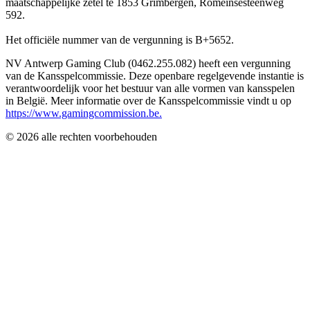
maatschappelijke zetel te 1853 Grimbergen, Romeinsesteenweg
592.
Het officiële nummer van de vergunning is B+5652.
NV Antwerp Gaming Club (0462.255.082) heeft een vergunning
van de Kansspelcommissie. Deze openbare regelgevende instantie is
verantwoordelijk voor het bestuur van alle vormen van kansspelen
in België. Meer informatie over de Kansspelcommissie vindt u op
https://www.gamingcommission.be.
©
2026
alle rechten voorbehouden