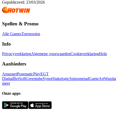
Gepubliceerd
:
23/03/2026
Spellen & Promo
Alle Games
Toernooien
Info
Privacyverklaring
Algemene voorwaarden
Cookieverklaring
Help
Aanbieders
Amusnet
PragmaticPlay
EGT
Digital
BetSoft
Greentube
Synot
Stakelogic
Spinomenal
GameArt
Wazda
meer
Onze apps