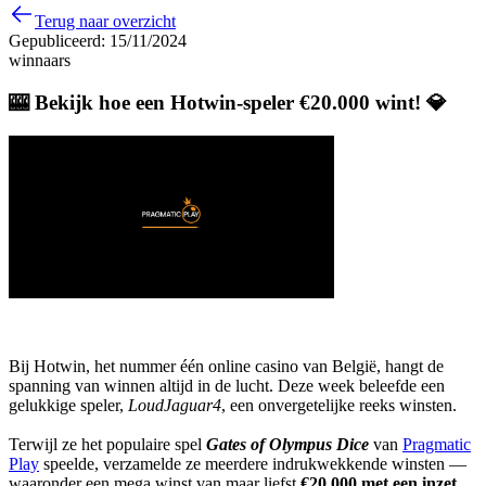
Terug naar overzicht
Gepubliceerd
:
15/11/2024
winnaars
🎰 Bekijk hoe een Hotwin-speler €20.000 wint! 💎
Bij Hotwin, het nummer één online casino van België, hangt de
spanning van winnen altijd in de lucht. Deze week beleefde een
gelukkige speler,
LoudJaguar4
, een onvergetelijke reeks winsten.
Terwijl ze het populaire spel
Gates of Olympus Dice
van
Pragmatic
Play
speelde, verzamelde ze meerdere indrukwekkende winsten —
waaronder een mega winst van maar liefst
€20.000 met een inzet