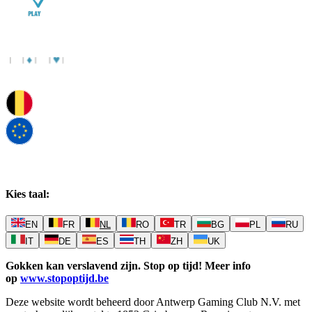
Kies taal
:
EN
FR
NL
RO
TR
BG
PL
RU
IT
DE
ES
TH
ZH
UK
Gokken kan verslavend zijn. Stop op tijd! Meer info
op
www.stopoptijd.be
Deze website wordt beheerd door Antwerp Gaming Club N.V. met