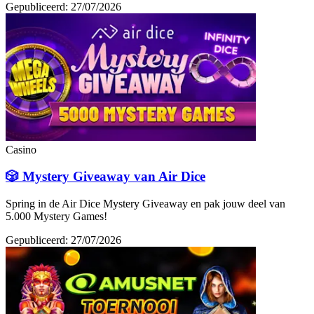
Gepubliceerd
:
27/07/2026
Casino
🎲 Mystery Giveaway van Air Dice
Spring in de Air Dice Mystery Giveaway en pak jouw deel van
5.000 Mystery Games!
Gepubliceerd
:
27/07/2026