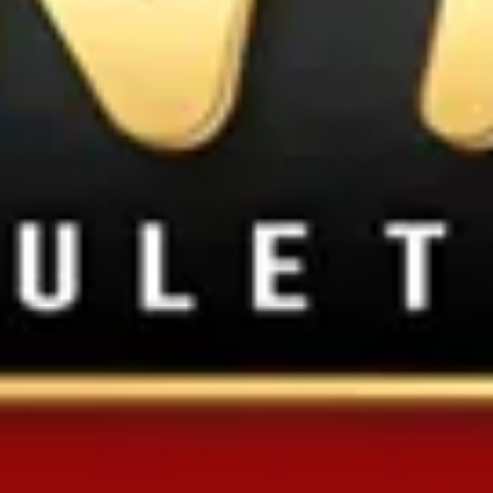
Choisir la langue
:
EN
FR
NL
RO
TR
BG
PL
RU
IT
DE
ES
TH
ZH
UK