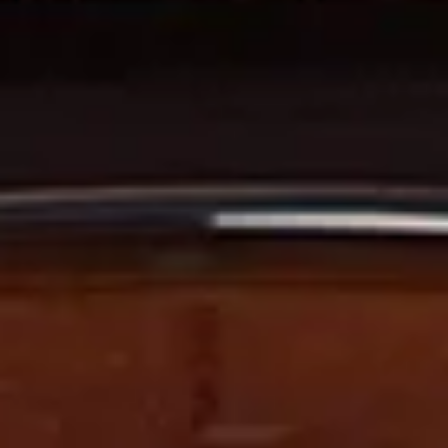
Onyx Roulette
Connectez-vous et jouez pour de l'argent réel