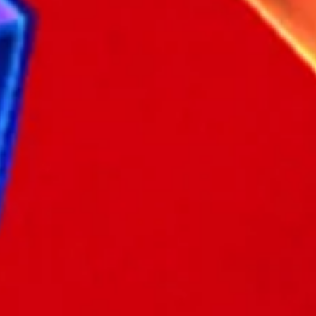
Diamond Magic Dice
Connectez-vous et jouez pour de l'argent réel