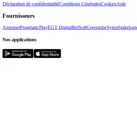
Déclaration de confidentialité
Conditions Générales
Cookies
Aide
Fournisseurs
Amusnet
PragmaticPlay
EGT Digital
BetSoft
Greentube
Synot
Stakelogi
Nos applications