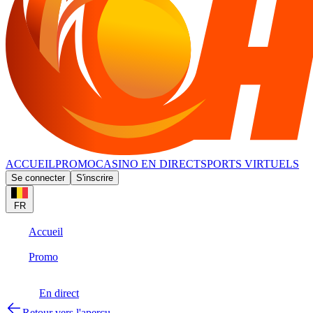
ACCUEIL
PROMO
CASINO EN DIRECT
SPORTS VIRTUELS
Se connecter
S'inscrire
FR
Accueil
Promo
En direct
Retour vers l'aperçu