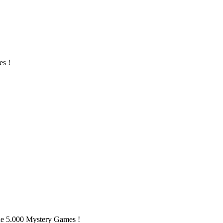
es !
 de 5.000 Mystery Games !