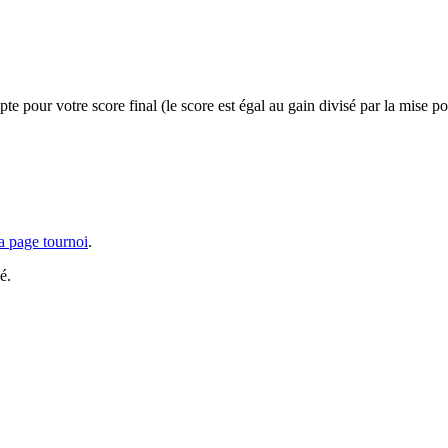
te pour votre score final (le score est égal au gain divisé par la mise po
la page tournoi
.
é.