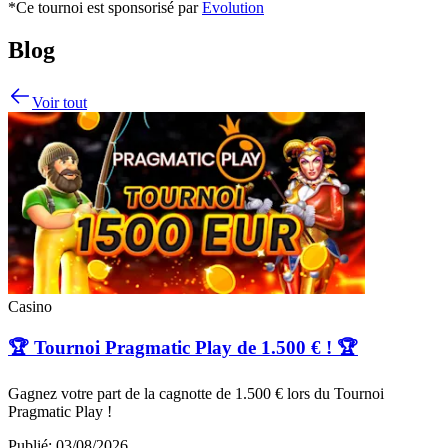
*Ce tournoi est sponsorisé par
Evolution
Blog
Voir tout
Casino
🏆 Tournoi Pragmatic Play de 1.500 € ! 🏆
Gagnez votre part de la cagnotte de 1.500 € lors du Tournoi
Pragmatic Play !
Publié
:
03/08/2026