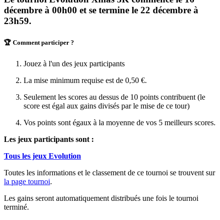
décembre à 00h00
et se termine le 22
décembre à
23h59
.
🏆
Comment participer ?
Jouez à l'un des jeux participants
La mise minimum requise est de 0,50 €.
Seulement les scores au dessus de 10 points contribuent (le
score est égal aux gains divisés par le mise de ce tour)
Vos points sont égaux à la moyenne de vos 5 meilleurs scores.
Les jeux participants sont :
Tous les jeux Evolution
Toutes les informations et le classement de ce tournoi se trouvent sur
la page tournoi
.
Les gains seront automatiquement distribués une fois le tournoi
terminé.