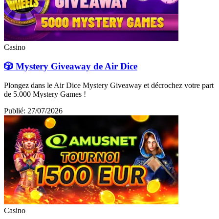
Casino
🎲 Mystery Giveaway de Air Dice
Plongez dans le Air Dice Mystery Giveaway et décrochez votre part
de 5.000 Mystery Games !
Publié
:
27/07/2026
Casino