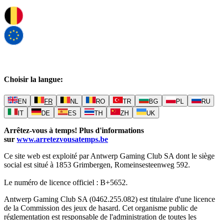
Choisir la langue
:
EN
FR
NL
RO
TR
BG
PL
RU
IT
DE
ES
TH
ZH
UK
Arrêtez-vous à temps! Plus d'informations
sur
www.arretezvousatemps.be
Ce site web est exploité par Antwerp Gaming Club SA dont le siège
social est situé à 1853 Grimbergen, Romeinsesteenweg 592.
Le numéro de licence officiel : B+5652.
Antwerp Gaming Club SA (0462.255.082) est titulaire d'une licence
de la Commission des jeux de hasard. Cet organisme public de
réglementation est responsable de l'administration de toutes les