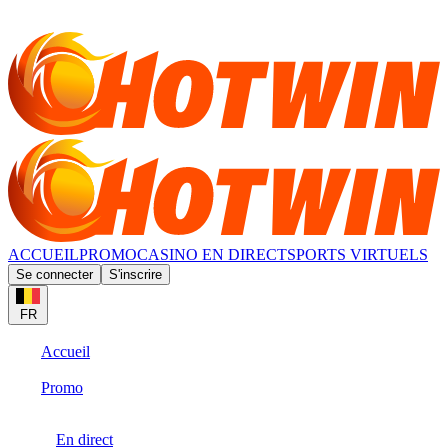
ACCUEIL
PROMO
CASINO EN DIRECT
SPORTS VIRTUELS
Se connecter
S'inscrire
FR
Accueil
Promo
En direct