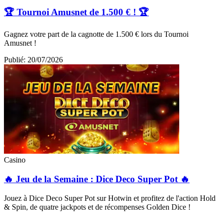
🏆 Tournoi Amusnet de 1.500 € ! 🏆
Gagnez votre part de la cagnotte de 1.500 € lors du Tournoi
Amusnet !
Publié
:
20/07/2026
Casino
🔥 Jeu de la Semaine : Dice Deco Super Pot 🔥
Jouez à Dice Deco Super Pot sur Hotwin et profitez de l'action Hold
& Spin, de quatre jackpots et de récompenses Golden Dice !