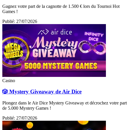
Gagnez votre part de la cagnotte de 1.500 € lors du Tournoi Hot
Games !
Publié
:
27/07/2026
Casino
🎲 Mystery Giveaway de Air Dice
Plongez dans le Air Dice Mystery Giveaway et décrochez votre part
de 5.000 Mystery Games !
Publié
:
27/07/2026