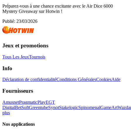
Préparez-vous à une chance excitante avec le Air Dice 6000
Mystery Giveaway sur Hotwin !
Publié
:
23/03/2026
Jeux et promotions
Tous Les Jeux
Tournois
Info
Déclaration de confidentialité
Conditions Générales
Cookies
Aide
Fournisseurs
Amusnet
PragmaticPlay
EGT
Digital
BetSoft
Greentube
Synot
Stakelogic
Spinomenal
GameArt
Wazda
plus
Nos applications